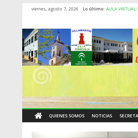
Saltar
viernes, agosto 7, 2026
Lo último:
AULA VIRTUAL
al
NOTICIAS DEL
contenido
CEIP
ENTREGA DE B
ADMISIÓN Y E
ÚLTIMAS NOTI
TORREVIEJA
CEIP
TORREVIEJA
QUIENES SOMOS
NOTICIAS
SECRETA