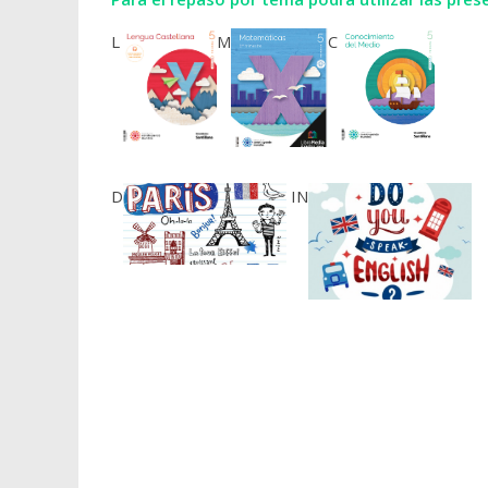
L
M
C
D
IN